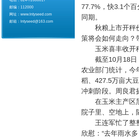
电话：024-72600017
77.7%，快3.1
邮编：112000
网址：www.lntyseed.com
同期。
邮箱：lntyseed@163.com
秋粮上市开秤价
策将会如何走向？
玉米喜丰收开秤
截至10月18日
农业部门统计，今年
稻、427.5万亩
冲刺阶段。周良君
在玉米主产区黑
院子里、空地上，
王连军忙了整整
欣慰：“去年雨水多