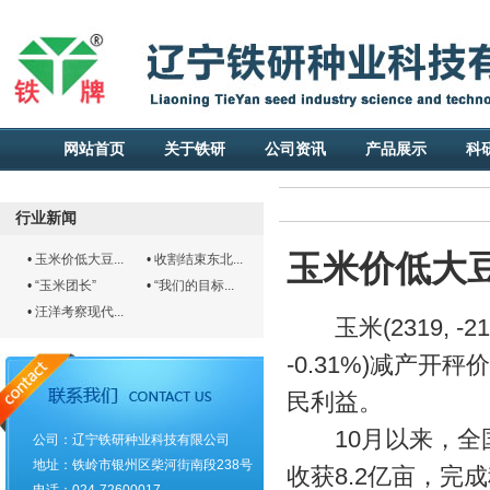
网站首页
关于铁研
公司资讯
产品展示
科
行业新闻
玉米价低大
•
玉米价低大豆...
•
收割结束东北...
•
“玉米团长”
•
“我们的目标...
•
汪洋考察现代...
玉米(2319, -21.
-0.31%)减产
民利益。
10月以来，全国
公司：辽宁铁研种业科技有限公司
地址：铁岭市银州区柴河街南段238号
收获8.2亿亩，完