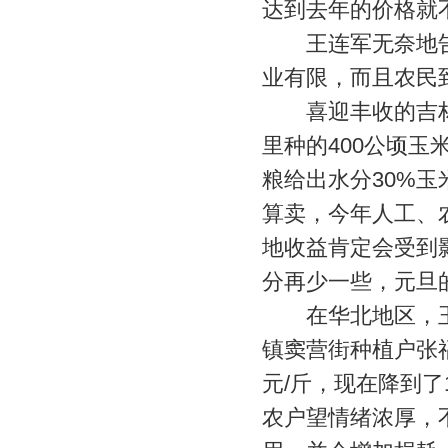
达到去年的价格就
王连军无奈地告
业有限，而且农民
喜迎丰收的吉林
里种的400公顷玉
粮给出水分30%玉
算卖，今年人工、
地收益肯定会受到影
分再少一些，元旦
在华北地区，玉
镇窦营街种植户张福
元/斤，现在降到了
农户望情绪浓厚，