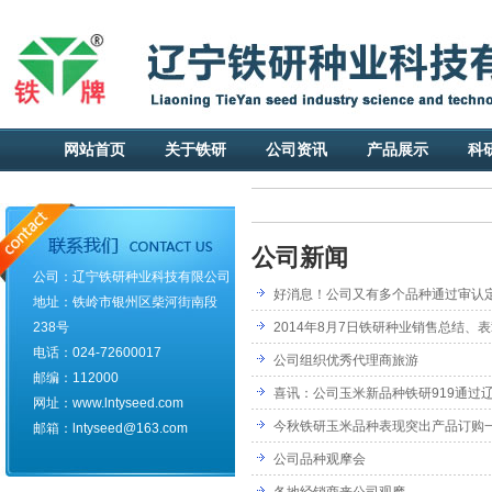
网站首页
关于铁研
公司资讯
产品展示
科
公司新闻
公司：辽宁铁研种业科技有限公司
好消息！公司又有多个品种通过审认
地址：铁岭市银州区柴河街南段
238号
电话：024-72600017
公司组织优秀代理商旅游
邮编：112000
喜讯：公司玉米新品种铁研919通过
网址：www.lntyseed.com
今秋铁研玉米品种表现突出产品订购
邮箱：lntyseed@163.com
公司品种观摩会