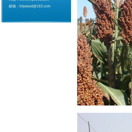
邮箱：lntyseed@163.com