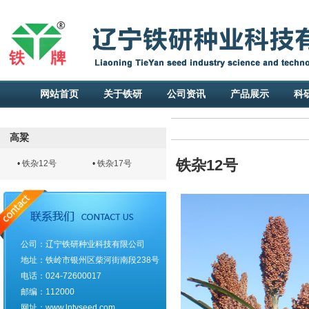
网站首页
关于铁研
公司资讯
产品展示
科
高粱
铁杂12号
•
铁杂12号
•
铁杂17号
公司：辽宁铁研种业科技有限公司
地址：铁岭市银州区柴河街南段238号
电话：024-72600017
邮编：112000
网址：www.lntyseed.com