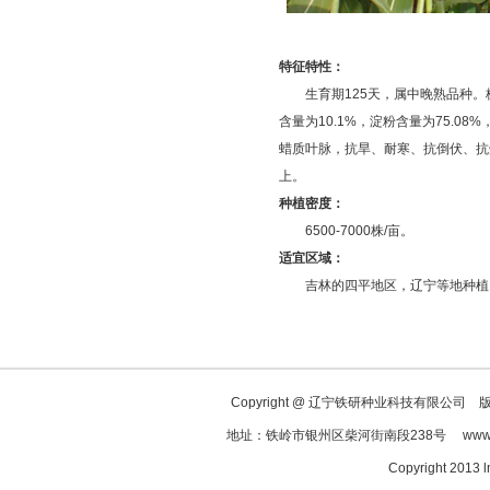
特征特性：
生育期125天，属中晚熟品种。株高
含量为10.1%，淀粉含量为75.0
蜡质叶脉，抗旱、耐寒、抗倒伏、抗矮
上。
种植密度：
6500-7000株/亩。
适宜区域：
吉林的四平地区，辽宁等地种植
Copyright @ 辽宁铁研种业科技有限公司 版权
地址：铁岭市银州区柴河街南段238号 www.ln
Copyright 2013 l