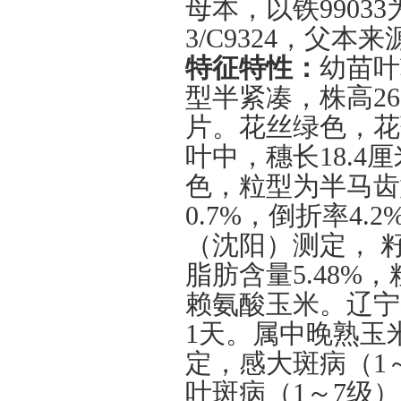
母本，以铁
99033
3/C9324
，父本来
特征特性：
幼苗叶
型半紧凑，株高
26
片。花丝绿色，花
叶中，穗长
18.4
厘
色，粒型为半马齿
0.7%
，倒折率
4.2
（沈阳）测定， 
脂肪含量
5.48%
，
赖氨酸玉米。辽宁
1
天。属中晚熟玉
定，感大斑病（
1
叶斑病（
1
～
7
级）