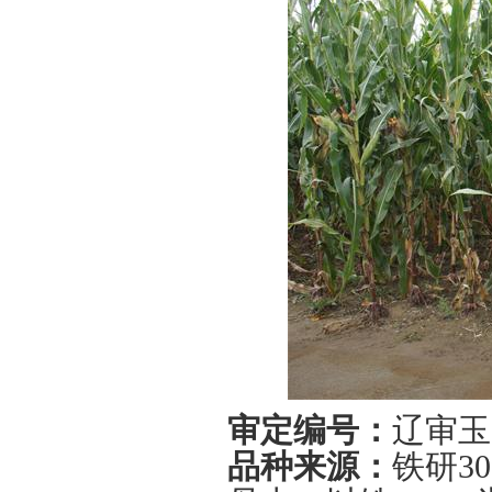
审定编号：
辽审玉
品种来源：
铁研
30