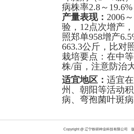
病株率
2.8
～
19.6%
产量表现：
2006
～
验，
12
点次增产，
照郑单
958
增产
6.
663.3
公斤
，比对
栽培要点：在中等
株
/
亩，注意防治
适宜地区：
适宜在
州、朝阳等活动积
病、弯孢菌叶斑病
Copyright @ 辽宁铁研种业科技有限公司 版权