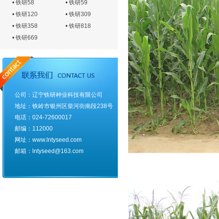
•
铁研58
•
铁研59
•
铁研120
•
铁研309
•
铁研358
•
铁研818
•
铁研669
公司：辽宁铁研种业科技有限公司
地址：铁岭市银州区柴河街南段238号
电话：024-72600017
邮编：112000
网址：www.lntyseed.com
邮箱：lntyseed@163.com